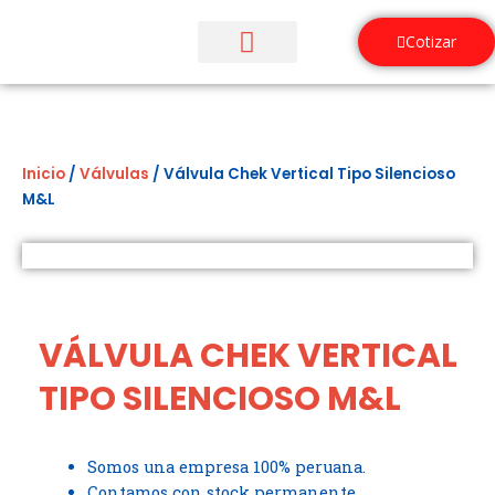
Ir
al
Cotizar
contenido
¿Quiénes Somos?
Inicio
/
Válvulas
/ Válvula Chek Vertical Tipo Silencioso
M&L
VÁLVULA CHEK VERTICAL
TIPO SILENCIOSO M&L
Somos una empresa 100% peruana.
Contamos con stock permanente.