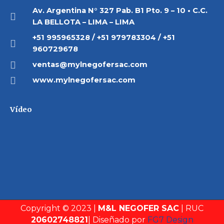
Av. Argentina N° 327 Pab. B1 Pto. 9 – 10 • C.C.
LA BELLOTA – LIMA – LIMA
+51 995965328 / +51 979783304 / +51
960729678
ventas@mylnegofersac.com
www.mylnegofersac.com
Vídeo
Copyright © 2023 |
M&L NEGOFER SAC
| RUC
20602748821
| Diseñado por
FG7 Design