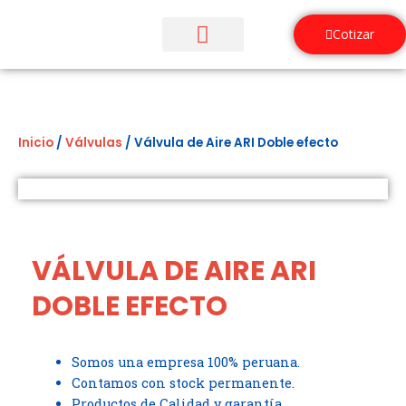
Ir
al
Cotizar
contenido
¿Quiénes Somos?
Inicio
/
Válvulas
/ Válvula de Aire ARI Doble efecto
VÁLVULA DE AIRE ARI
DOBLE EFECTO
Somos una empresa 100% peruana.
Contamos con stock permanente.
Productos de Calidad y garantía.