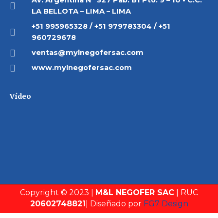
Av. Argentina N° 327 Pab. B1 Pto. 9 – 10 • C.C.
LA BELLOTA – LIMA – LIMA
+51 995965328 / +51 979783304 / +51
960729678
ventas@mylnegofersac.com
www.mylnegofersac.com
Vídeo
Copyright © 2023 |
M&L NEGOFER SAC
| RUC
20602748821
| Diseñado por
FG7 Design