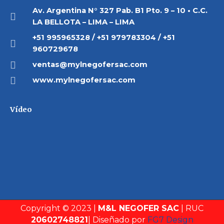
Av. Argentina N° 327 Pab. B1 Pto. 9 – 10 • C.C.
LA BELLOTA – LIMA – LIMA
+51 995965328 / +51 979783304 / +51
960729678
ventas@mylnegofersac.com
www.mylnegofersac.com
Vídeo
Copyright © 2023 |
M&L NEGOFER SAC
| RUC
20602748821
| Diseñado por
FG7 Design