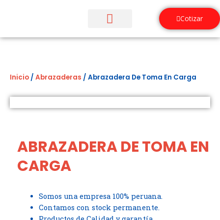
Ir
al
Cotizar
contenido
¿Quiénes Somos?
Inicio
/
Abrazaderas
/ Abrazadera De Toma En Carga
ABRAZADERA DE TOMA EN
CARGA
Somos una empresa 100% peruana.
Contamos con stock permanente.
Productos de Calidad y garantía.