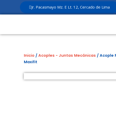
Ir
Jr. Pacasmayo Mz. E Lt. 12, Cercado de Lima
al
contenido
Inicio
/
Acoples - Juntas Mecánicas
/ Acople F
Maxifit