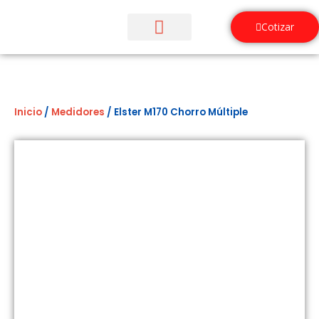
Ir
al
Cotizar
contenido
¿Quiénes Somos?
Inicio
/
Medidores
/ Elster M170 Chorro Múltiple