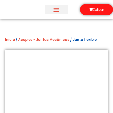
Ir
al
Cotizar
contenido
¿Quiénes Somos?
Inicio
/
Acoples - Juntas Mecánicas
/ Junta flexible