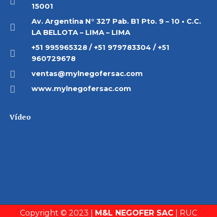
15001
Av. Argentina N° 327 Pab. B1 Pto. 9 – 10 • C.C.
LA BELLOTA – LIMA – LIMA
+51 995965328 / +51 979783304 / +51
960729678
ventas@mylnegofersac.com
www.mylnegofersac.com
Vídeo
Copyright © 2023 |
M&L NEGOFER SAC
| RUC