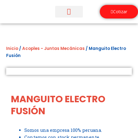
Ir
al
Cotizar
contenido
¿Quiénes Somos?
Inicio
/
Acoples - Juntas Mecánicas
/ Manguito Electro
Fusión
MANGUITO ELECTRO
FUSIÓN
Somos una empresa 100% peruana.
Contamos con stock permanente.