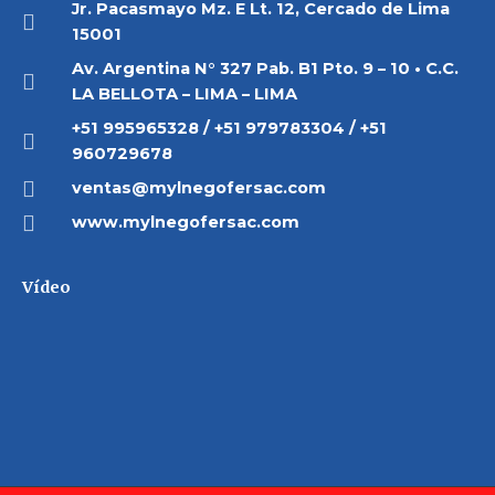
Jr. Pacasmayo Mz. E Lt. 12, Cercado de Lima
15001
Av. Argentina N° 327 Pab. B1 Pto. 9 – 10 • C.C.
LA BELLOTA – LIMA – LIMA
+51 995965328 / +51 979783304 / +51
960729678
ventas@mylnegofersac.com
www.mylnegofersac.com
Vídeo