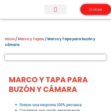
Ir
al
Cotizar
contenido
¿Quiénes Somos?
Inicio
/
Marco y Tapas
/ Marco y Tapa para buzón y
cámara
MARCO Y TAPA PARA
BUZÓN Y CÁMARA
Somos una empresa 100% peruana.
Contamos con stock permanente.