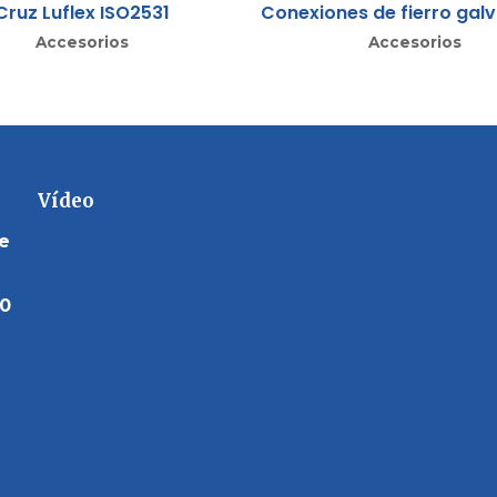
Cruz Luflex ISO2531
Conexiones de fierro gal
Accesorios
Accesorios
Vídeo
de
10