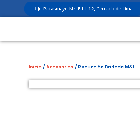
Ir
Jr. Pacasmayo Mz. E Lt. 12, Cercado de Lima
al
contenido
Inicio
/
Accesorios
/ Reducción Bridada M&L