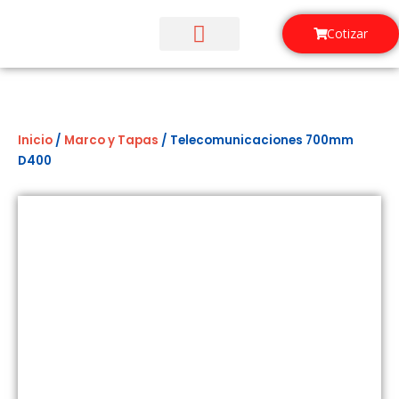
Ir
al
Cotizar
contenido
¿Quiénes Somos?
Inicio
/
Marco y Tapas
/ Telecomunicaciones 700mm
D400