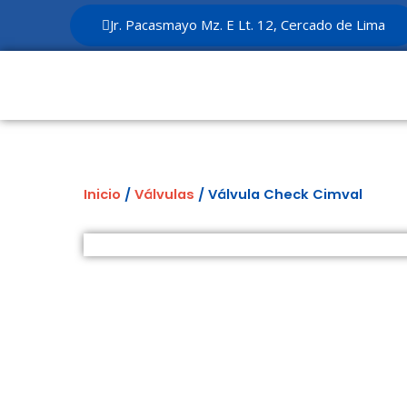
Ir
Jr. Pacasmayo Mz. E Lt. 12, Cercado de Lima
al
contenido
Inicio
/
Válvulas
/ Válvula Check Cimval