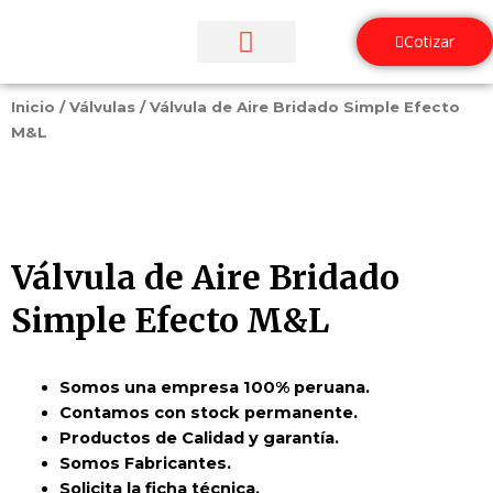
Ir
al
Cotizar
contenido
¿Quiénes Somos?
Inicio
/
Válvulas
/ Válvula de Aire Bridado Simple Efecto
M&L
Válvula de Aire Bridado
Simple Efecto M&L
Somos una empresa 100% peruana.
Contamos con stock permanente.
Productos de Calidad y garantía.
Somos Fabricantes.
Solicita la ficha técnica.