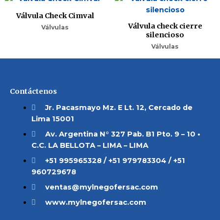
Válvula Check Cimval
Válvula check cierre
Válvulas
silencioso
Válvulas
Contáctenos
Jr. Pacasmayo Mz. E Lt. 12, Cercado de
Lima 15001
Av. Argentina N° 327 Pab. B1 Pto. 9 – 10 •
C.C. LA BELLOTA – LIMA – LIMA
+51 995965328 / +51 979783304 / +51
960729678
ventas@mylnegofersac.com
www.mylnegofersac.com