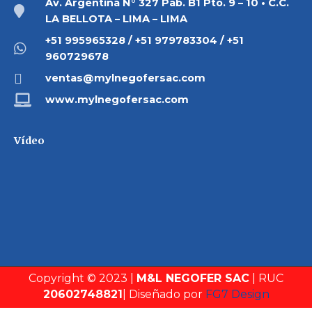
Av. Argentina N° 327 Pab. B1 Pto. 9 – 10 • C.C.
LA BELLOTA – LIMA – LIMA
+51 995965328 / +51 979783304 / +51
960729678
ventas@mylnegofersac.com
www.mylnegofersac.com
Vídeo
Copyright © 2023 |
M&L NEGOFER SAC
| RUC
20602748821
| Diseñado por
FG7 Design