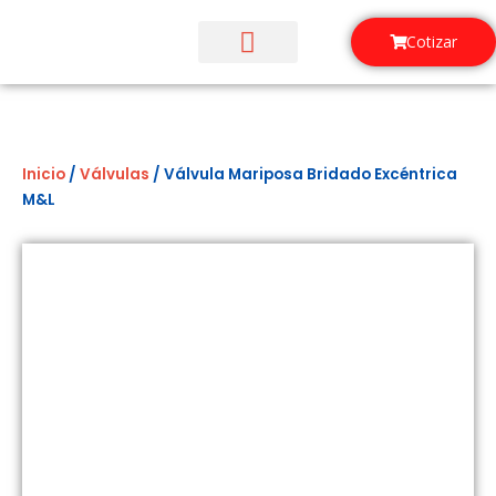
Ir
al
Cotizar
contenido
¿Quiénes Somos?
Inicio
/
Válvulas
/ Válvula Mariposa Bridado Excéntrica
M&L