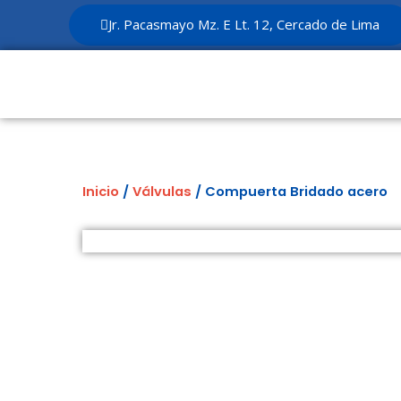
Ir
Jr. Pacasmayo Mz. E Lt. 12, Cercado de Lima
al
contenido
Inicio
/
Válvulas
/ Compuerta Bridado acero