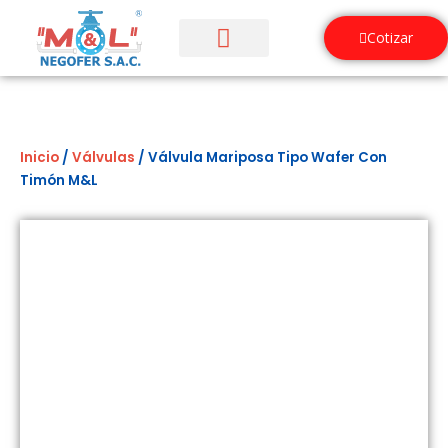
Ir
al
Cotizar
contenido
¿Quiénes Somos?
Inicio
/
Válvulas
/ Válvula Mariposa Tipo Wafer Con
Timón M&L