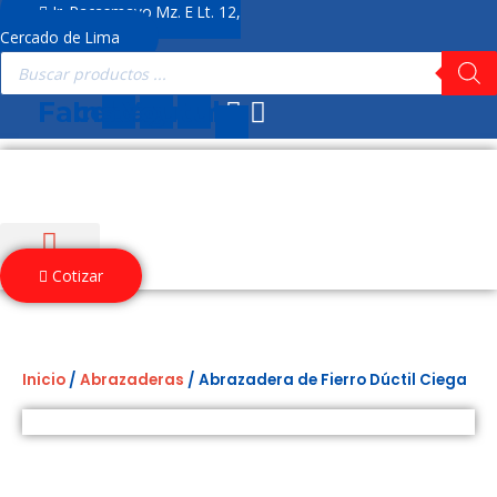
Ir
Jr. Pacasmayo Mz. E Lt. 12,
al
Cercado de Lima
Búsqueda
contenido
de
productos
Facebook
Instagram
Youtube
Cotizar
Inicio
/
Abrazaderas
/ Abrazadera de Fierro Dúctil Ciega