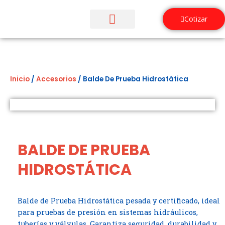
Ir
al
Cotizar
contenido
¿Quiénes Somos?
Inicio
/
Accesorios
/ Balde De Prueba Hidrostática
BALDE DE PRUEBA
HIDROSTÁTICA
Balde de Prueba Hidrostática pesada y certificado, ideal
para pruebas de presión en sistemas hidráulicos,
tuberías y válvulas. Garantiza seguridad, durabilidad y