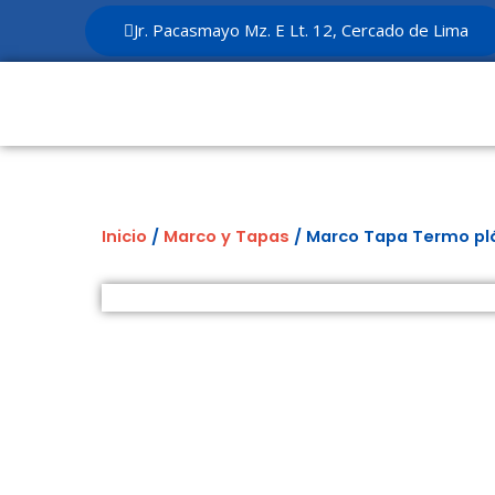
Ir
Jr. Pacasmayo Mz. E Lt. 12, Cercado de Lima
al
contenido
Inicio
/
Marco y Tapas
/ Marco Tapa Termo pl