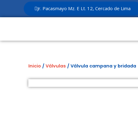
Ir
Jr. Pacasmayo Mz. E Lt. 12, Cercado de Lima
al
contenido
Inicio
/
Válvulas
/ Válvula campana y bridada